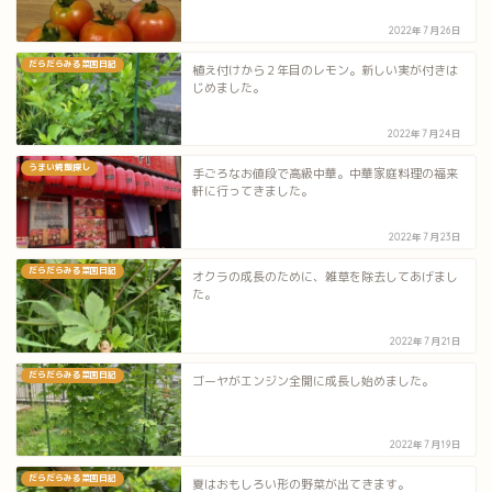
2022年7月26日
だらだらみる菜園日記
植え付けから２年目のレモン。新しい実が付きは
じめました。
2022年7月24日
うまい焼飯探し
手ごろなお値段で高級中華。中華家庭料理の福来
軒に行ってきました。
2022年7月23日
だらだらみる菜園日記
オクラの成長のために、雑草を除去してあげまし
た。
2022年7月21日
だらだらみる菜園日記
ゴーヤがエンジン全開に成長し始めました。
2022年7月19日
だらだらみる菜園日記
夏はおもしろい形の野菜が出てきます。