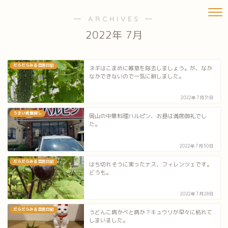
― ARCHIVES ―
2022年 7月
だらだらみる菜園日記
ネギはこまめに雑草を除去しましょう。が、なか
なかできないので一気に耕しました。
2022年7月31日
うまい焼飯探し
岡山の中華料理ハルピン、お昼は満席御礼でし
た。
2022年7月30日
だらだらみる菜園日記
はち切れそうに実ったナス、フィレンツェです。
どうも。
2022年7月28日
だらだらみる菜園日記
うどんこ病かベと病か？キュウリが早々に枯れて
しまいました。