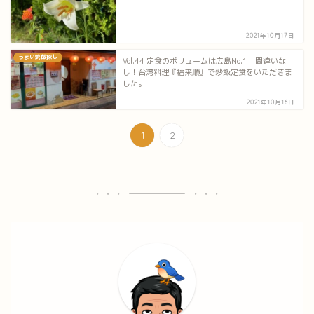
2021年10月17日
うまい焼飯探し
Vol.44 定食のボリュームは広島No.1 間違いな
し！台湾料理『福来順』で炒飯定食をいただきま
した。
2021年10月16日
1
2