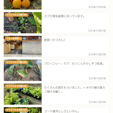
2021年10月26日
だらだらみる菜園日記
カブが害虫被害にあっています。
2021年10月24日
うまい焼飯探し
接筵（せつえん）
2021年10月23日
だらだらみる菜園日記
ブロッコリー、カブ、だいこんが少しずつ成長。
2021年10月21日
だらだらみる菜園日記
たくさんの苗をもらいました。＋ネギの植え替え
（植える編）。
2021年10月19日
だらだらみる菜園日記
ゴーヤ意外としぶといやん。