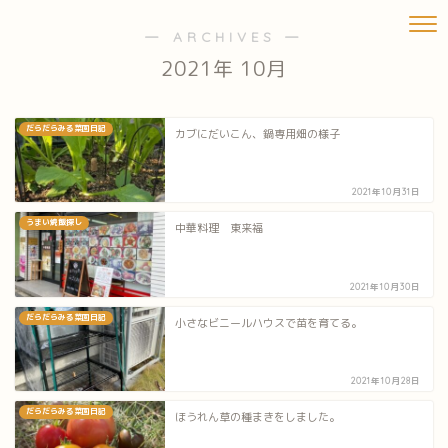
― ARCHIVES ―
2021年 10月
だらだらみる菜園日記
カブにだいこん、鍋専用畑の様子
2021年10月31日
うまい焼飯探し
中華料理 東来福
2021年10月30日
だらだらみる菜園日記
小さなビニールハウスで苗を育てる。
2021年10月28日
だらだらみる菜園日記
ほうれん草の種まきをしました。