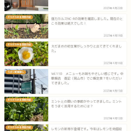
2023年4月22日
だらだらみる菜園日記
強力カルスNC-Rの効果を確認しました。現在のと
ころ効果は絶大でした！
2023年4月19日
だらだらみる菜園日記
えだまめの初生葉がしっかりと出てきてくれまし
た。
2023年4月16日
うまい焼飯探し
Vol.118 メニューもお味もやさしい感じです。中
華飯店 香記（岡山市）でご飯定食？をいただい
てきました。
2023年4月15日
だらだらみる菜園日記
ミントとの闘いの季節がやってきました。ミント
をうまく活用するためには？
2023年4月12日
だらだらみる菜園日記
レモンの新芽が登場です。今年はレモンを何個収