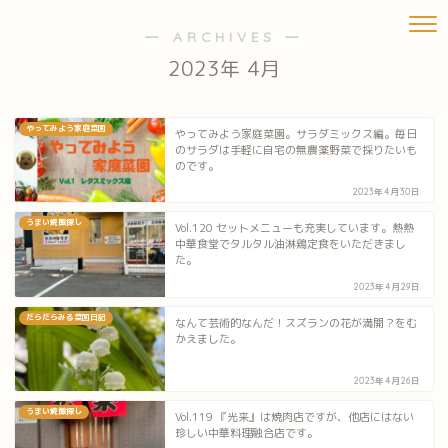
― ARCHIVES ―
2023年 4月
やってみよう家庭菜園
やってみよう家庭菜園。サラダミックス編。毎日
のサラダは手軽に自宅の無農薬野菜で採りたいも
のです。
2023年4月30日
うまい焼飯探し
Vol.120 セットメニューも充実しています。熱熱
中華食堂でタルタル油淋鶏定食をいただきまし
た。
2023年4月29日
だらだらみる菜園日記
なんて芸術的なんだ！スズランの花が満開？をむ
かえました。
2023年4月26日
うまい焼飯探し
Vol.119 『光来』は焼肉店ですが、他店にはない
珍しい中華料理融合店です。