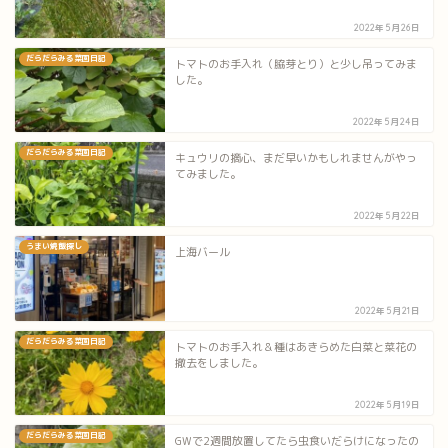
2022年5月26日
だらだらみる菜園日記
トマトのお手入れ（脇芽とり）と少し吊ってみま
した。
2022年5月24日
だらだらみる菜園日記
キュウリの摘心、まだ早いかもしれませんがやっ
てみました。
2022年5月22日
うまい焼飯探し
上海バール
2022年5月21日
だらだらみる菜園日記
トマトのお手入れ＆種はあきらめた白菜と菜花の
撤去をしました。
2022年5月19日
だらだらみる菜園日記
GWで2週間放置してたら虫食いだらけになったの