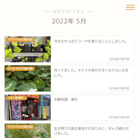
― ARCHIVES ―
2022年 5月
だらだらみる菜園日記
今年もやっぱりゴーヤを育てることにしました。
2022年5月31日
だらだらみる菜園日記
待ってました。キウイの実が大きくなりはじめま
した。
2022年5月29日
うまい焼飯探し
中華料理 満天
2022年5月28日
だらだらみる菜園日記
生き残りの苗を復活させるために、ぜんぶ植え付
けました。