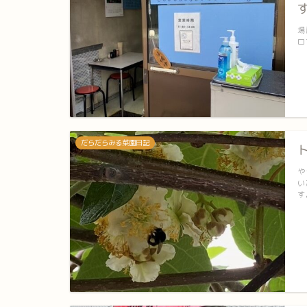
場
ロ
だらだらみる菜園日記
や
い
す