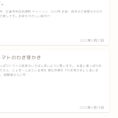
す。
所 広島市中区的場町 チャーハン 600円 お味：卵多めで食感がホロホ
で良しです。お味もやさしい味付け、 …
2021年5月21日
トマトのわき芽かき
っぱりトマトの成長がいちばん早いように思います。 本茎と葉っぱのあ
だから、にょき～と出ている芽を 摘む作業を『わき芽かき』と言いま
。 経験者ならご存 …
2021年5月19日