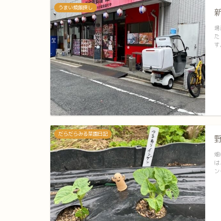
うまい焼飯探し
場
た
す
だらだらみる菜園日記
畑
は
ン