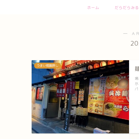
ホーム
だらだらみる
― A
2
うまい焼飯探し
場
が
パ