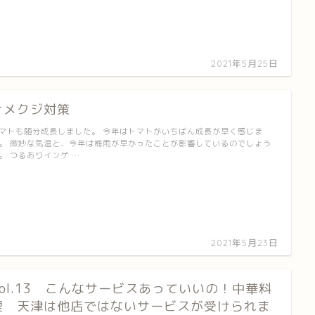
2021年5月25日
ナメクジ対策
マトも随分成長しました。 今年はトマトがいちばん成長が早く感じま
。 微妙な気温と、今年は梅雨が早かったことが影響しているのでしょう
。 つるありインゲ …
2021年5月23日
Vol.13 こんなサービスあっていいの！中華料
理 天津は他店ではないサービスが受けられま