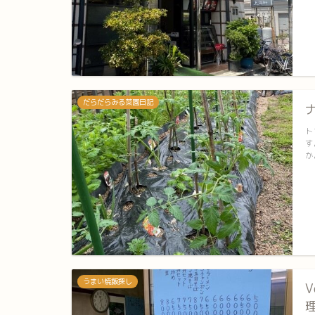
だらだらみる菜園日記
ト
す
か
うまい焼飯探し