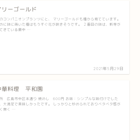
マリーゴールド
のコンパニオンプランツにと、 マリーゴールドも種から育てています。
めに鉢に蒔いた種はもうすぐ花が咲きそうです。 ２番目の鉢は、新芽が
てきている最中 …
2021年5月29日
中華料理 平和園
所 広島市中区本通り 焼めし 600円 お味：シンプルな味付けでした
、大満足で美味しかったです。 しっかりと炒められておりベタベタ感が
く無く …