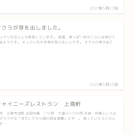
2021年5月27日
オクラが芽を出しました。
ュウリもなんとか成長しています。 毎週、葉っぱ一枚分くらいは伸びて
るようです。 キュウリもわき芽を取らないとです。 オクラの芽が出て
 …
2021年5月25日
チャイニーズレストラン 上海軒
所 三原市港町 五目炒飯 770円 大盛り＋330円 お味：炒飯というよ
ピラフかな？注文してから鍋の振る音聞こえず…。 振っていたらごめん
さ …