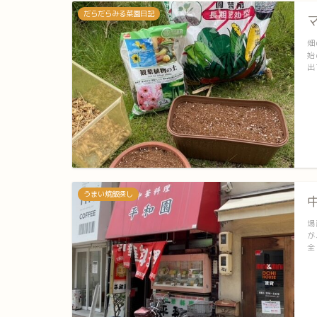
だらだらみる菜園日記
畑
始
出
うまい焼飯探し
場
が
全