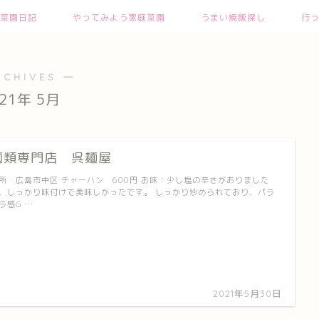
菜園日記
やってみよう家庭菜園
うまい焼飯探し
行
RCHIVES ―
021年 5月
麺類専門店 呉麺屋
所 広島市中区 チャーハン 600円 お味：少し塩の辛さがありました
、しっかり味付けで美味しかったです。 しっかり炒められており、パラ
ラ感G …
2021年5月30日