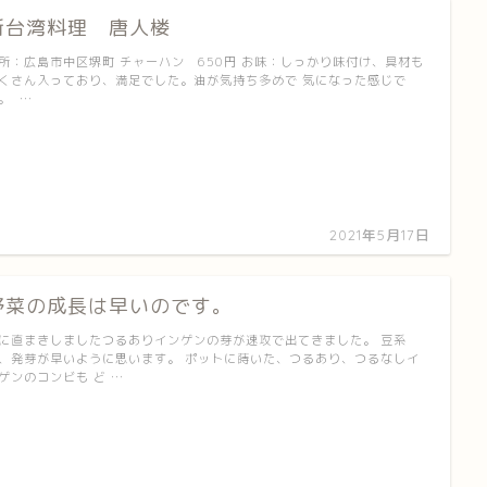
新台湾料理 唐人楼
所：広島市中区堺町 チャーハン 650円 お味：しっかり味付け、具材も
くさん入っており、満足でした。油が気持ち多めで 気になった感じで
。 …
2021年5月17日
野菜の成長は早いのです。
に直まきしましたつるありインゲンの芽が速攻で出てきました。 豆系
、発芽が早いように思います。 ポットに蒔いた、つるあり、つるなしイ
ゲンのコンビも ど …