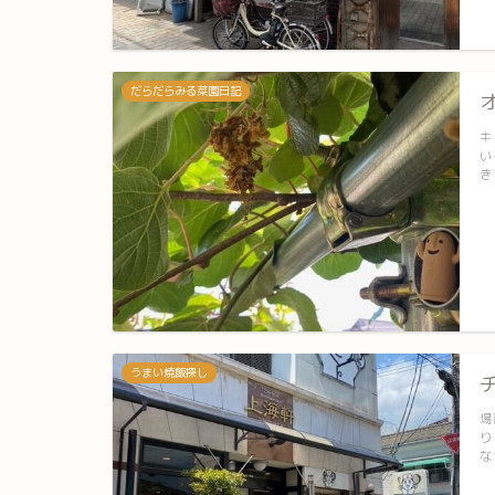
だらだらみる菜園日記
キ
い
き
うまい焼飯探し
場
り
な