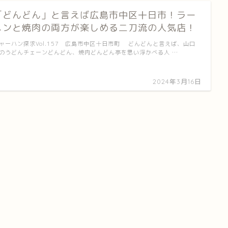
「どんどん」と言えば広島市中区十日市！ラー
メンと焼肉の両方が楽しめる二刀流の人気店！
ャーハン探求Vol.157 広島市中区十日市町 どんどんと言えば、山口
のうどんチェーンどんどん、焼肉どんどん亭を思い浮かべる人 …
2024年3月16日