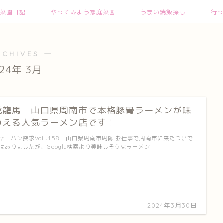
菜園日記
やってみよう家庭菜園
うまい焼飯探し
行
RCHIVES ―
024年 3月
虎龍馬 山口県周南市で本格豚骨ラーメンが味
わえる人気ラーメン店です！
ャーハン探求VoL.158 山口県周南市周陽 お仕事で周南市に来たついで
はありましたが、Google検索より美味しそうなラーメン …
2024年3月30日