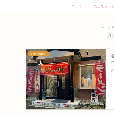
ホーム
だらだらみる
― A
2
うまい焼飯探し
チ
で