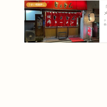
うまい焼飯探し
チ
県