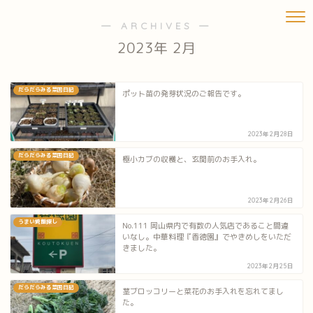
― ARCHIVES ―
2023年 2月
だらだらみる菜園日記
ポット苗の発芽状況のご報告です。
2023年2月28日
だらだらみる菜園日記
極小カブの収穫と、玄関前のお手入れ。
2023年2月26日
うまい焼飯探し
No.111 岡山県内で有数の人気店であること間違
いなし。中華料理『香徳園』でやきめしをいただ
きました。
2023年2月25日
だらだらみる菜園日記
茎ブロッコリーと菜花のお手入れを忘れてまし
た。