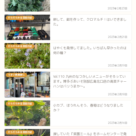
2023年2月23日
だらだらみる菜園日記
耕して、畝を作って、クロマルチ！はいできまし
た。
2023年2月21日
だらだらみる菜園日記
はやくも発芽してました。いちばん早かったのは
何の種？
2023年2月19日
うまい焼飯探し
Vol.110 九州のなつかしいメニューがそろってい
ます。博多ぶあいそ別邸広島北口店の高菜チャー
ハンはバリうまか～。
2023年2月18日
だらだらみる菜園日記
小カブ、ほうれんそう、春菊はどうなりました
か？
2023年2月16日
だらだらみる菜園日記
探していた『菜園ミール』をホームセンターで発