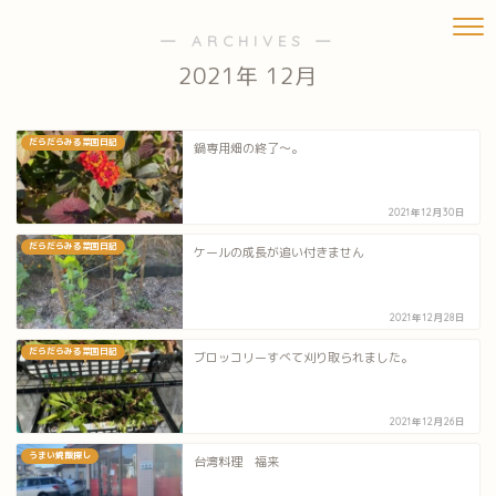
― ARCHIVES ―
2021年 12月
だらだらみる菜園日記
鍋専用畑の終了～。
2021年12月30日
だらだらみる菜園日記
ケールの成長が追い付きません
2021年12月28日
だらだらみる菜園日記
ブロッコリーすべて刈り取られました。
2021年12月26日
うまい焼飯探し
台湾料理 福来