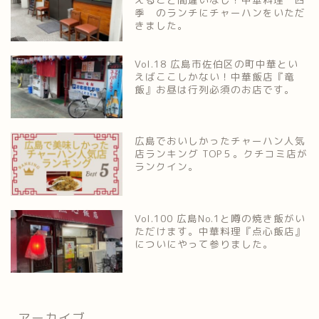
季 のランチにチャーハンをいただ
きました。
Vol.18 広島市佐伯区の町中華とい
えばここしかない！中華飯店『竜
飯』お昼は行列必須のお店です。
広島でおいしかったチャーハン人気
店ランキング TOP５。クチコミ店が
ランクイン。
Vol.100 広島No.1と噂の焼き飯がい
ただけます。中華料理『点心飯店』
についにやって参りました。
アーカイブ