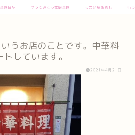
菜園日記
やってみよう家庭菜園
うまい焼飯探し
行
こういうお店のことです。中華料
ートしています。
2021年4月21日