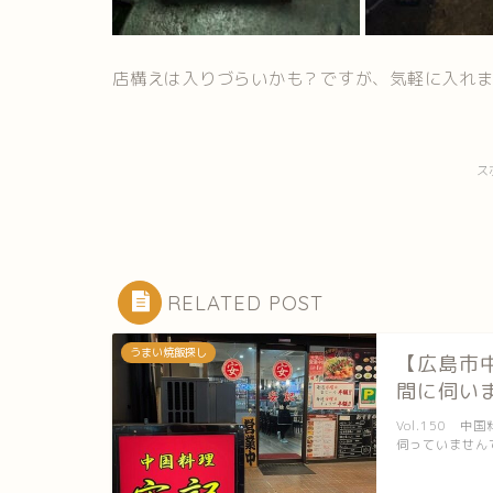
店構えは入りづらいかも？ですが、気軽に入れ
ス
RELATED POST
うまい焼飯探し
【広島市
間に伺い
Vol.150 
伺っていません