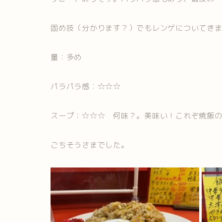
固め技（分かります？）でもレンゲについてき
量：多め
パラパラ感：☆☆☆
スープ：☆☆☆ 何味？。美味い！これぞ焼飯
ごちそうさまでした。