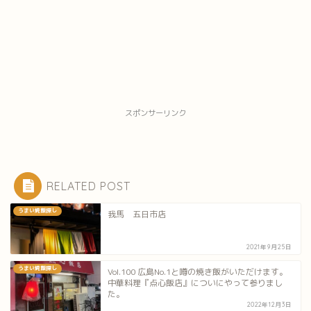
スポンサーリンク
RELATED POST
うまい焼飯探し
我馬 五日市店
2021年9月25日
うまい焼飯探し
Vol.100 広島No.1と噂の焼き飯がいただけます。
中華料理『点心飯店』についにやって参りまし
た。
2022年12月3日