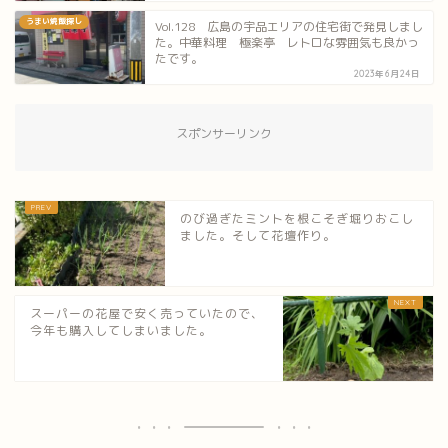
うまい焼飯探し
Vol.128 広島の宇品エリアの住宅街で発見しまし
た。中華料理 極楽亭 レトロな雰囲気も良かっ
たです。
2023年6月24日
スポンサーリンク
のび過ぎたミントを根こそぎ堀りおこし
ました。そして花壇作り。
スーパーの花屋で安く売っていたので、
今年も購入してしまいました。