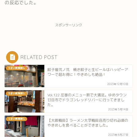
の反応でした。
スポンサーリンク
RELATED POST
うまい焼飯探し
餃子屋弐ノ弐 焼き餃子と生ビールはハッピーア
ワーで超お得に！やきめしも絶品！
2023年12月10日
うまい焼飯探し
Vol.122 圧巻のメニュー数で大満足。ゆめタウン
廿日市でドラゴンレッドリバーに行ってきまし
た。
2023年5月14日
うまい焼飯探し
【大阪梅田】ラーメン大学梅田店売り切れ必須の
やきめしを食べることができました。
2023年8月27日