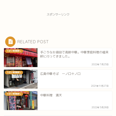
スポンサーリンク
RELATED POST
うまい焼飯探し
手ごろなお値段で高級中華。中華家庭料理の福来
軒に行ってきました。
2022年7月23日
うまい焼飯探し
広島中華そば 一ノ口十ノ口
2021年11月27日
うまい焼飯探し
中華料理 満天
2022年5月28日