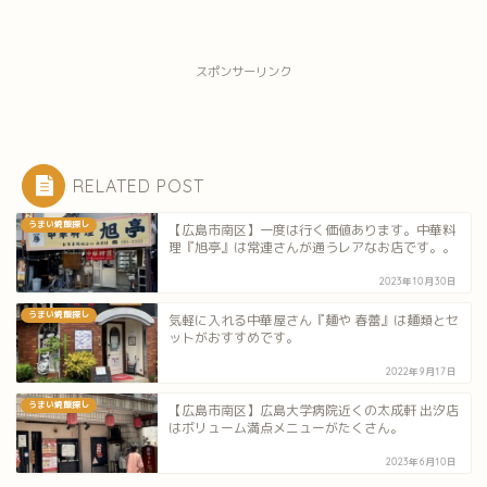
スポンサーリンク
RELATED POST
うまい焼飯探し
【広島市南区】一度は行く価値あります。中華料
理『旭亭』は常連さんが通うレアなお店です。。
2023年10月30日
うまい焼飯探し
気軽に入れる中華屋さん『麺や 春蕾』は麺類とセ
ットがおすすめです。
2022年9月17日
うまい焼飯探し
【広島市南区】広島大学病院近くの太成軒 出汐店
はボリューム満点メニューがたくさん。
2023年6月10日