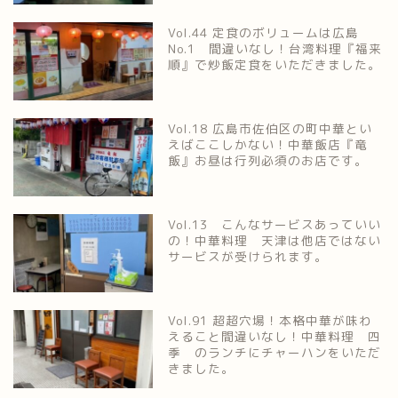
Vol.44 定食のボリュームは広島
No.1 間違いなし！台湾料理『福来
順』で炒飯定食をいただきました。
Vol.18 広島市佐伯区の町中華とい
えばここしかない！中華飯店『竜
飯』お昼は行列必須のお店です。
Vol.13 こんなサービスあっていい
の！中華料理 天津は他店ではない
サービスが受けられます。
Vol.91 超超穴場！本格中華が味わ
えること間違いなし！中華料理 四
季 のランチにチャーハンをいただ
きました。