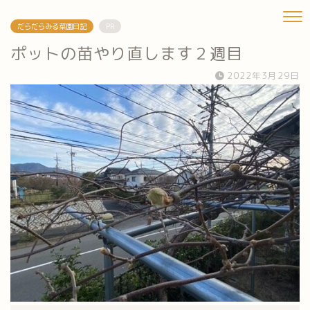
だらだらみる菜園日記
PR
ポットの苗やり直します２週目
2022年3月29日