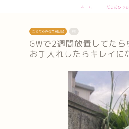
ホーム
だらだらみる
だらだらみる菜園日記
PR
GWで2週間放置してた
お手入れしたらキレイに