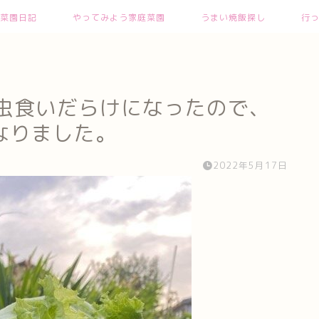
菜園日記
やってみよう家庭菜園
うまい焼飯探し
行
ら虫食いだらけになったので、
なりました。
2022年5月17日