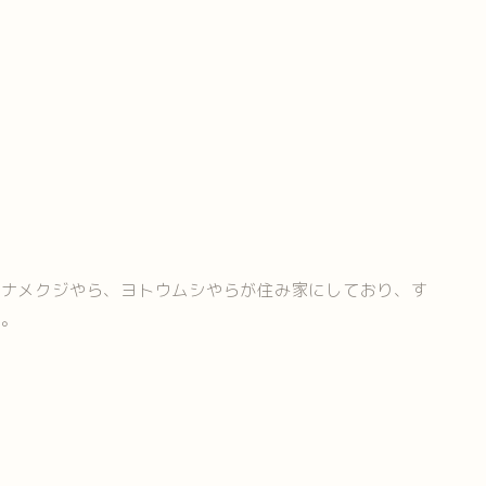
にナメクジやら、ヨトウムシやらが住み家にしており、す
た。