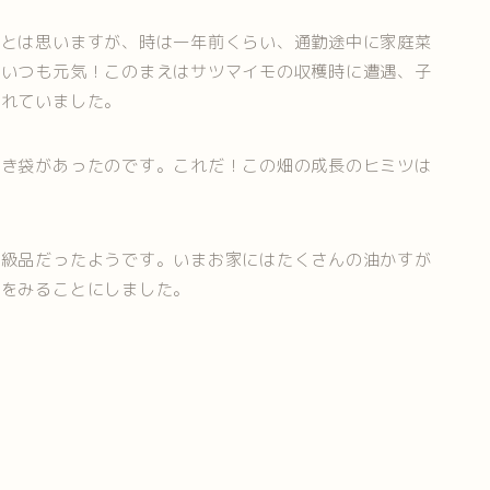
いとは思いますが、時は一年前くらい、通勤途中に家庭菜
がいつも元気！このまえはサツマイモの収穫時に遭遇、子
されていました。
しき袋があったのです。これだ！この畑の成長のヒミツは
高級品だったようです。いまお家にはたくさんの油かすが
子をみることにしました。