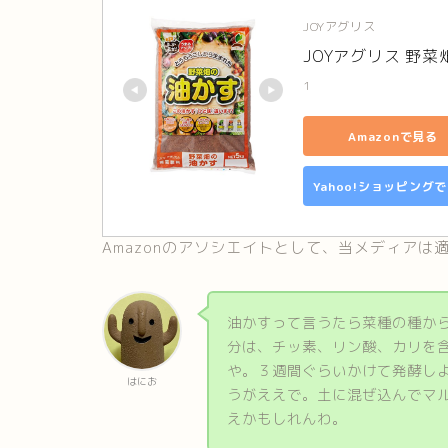
JOYアグリス
JOYアグリス 野菜
1
Amazonで見る
Yahoo!ショッピング
Amazonのアソシエイトとして、当メディア
油かすって言うたら菜種の種か
分は、チッ素、リン酸、カリを
や。３週間ぐらいかけて発酵し
はにお
うがええで。土に混ぜ込んでマ
えかもしれんわ。