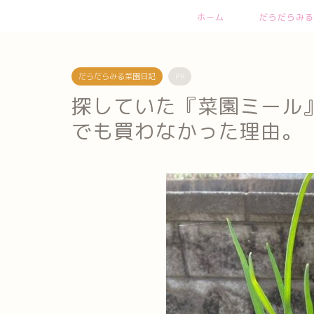
ホーム
だらだらみる
だらだらみる菜園日記
PR
探していた『菜園ミール
でも買わなかった理由。