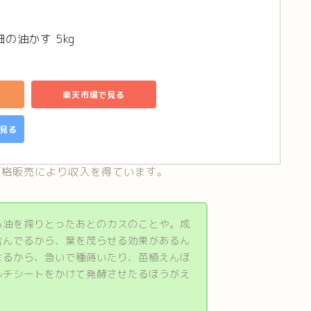
畑の油かす 5kg
楽天市場で見る
で見る
は適格販売により収入を得ています。
ら油を搾りとったあとのカスのことや。成
含んでるから、葉を茂らせる効果があるん
よるから、急いで種蒔いたり、苗植えんほ
ルチシートをかけて発酵させたるほうがえ