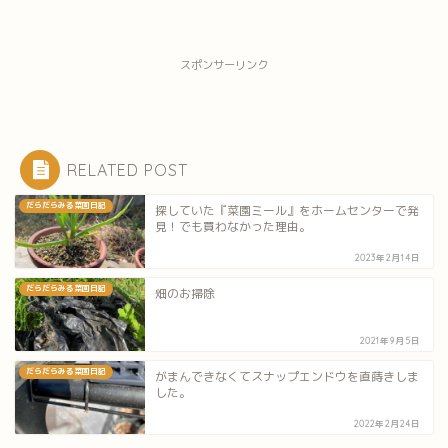
スポンサーリンク
RELATED POST
だらだらみる菜園日記
探していた『菜園ミール』をホームセンターで発
見！でも買わなかった理由。
2023年2月14日
だらだらみる菜園日記
畑のお掃除
2021年9月5日
だらだらみる菜園日記
がまんできなくてスナップエンドウを直蒔きしま
した。
2022年2月24日