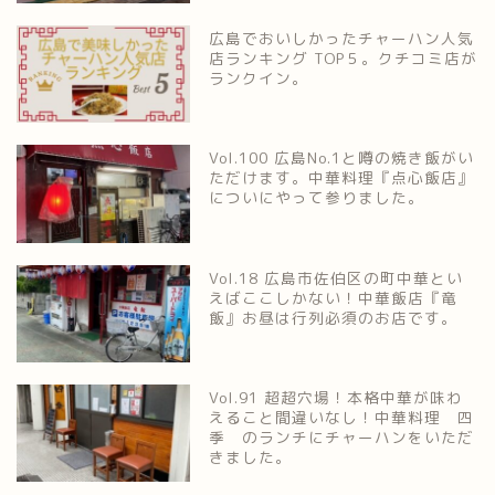
広島でおいしかったチャーハン人気
店ランキング TOP５。クチコミ店が
ランクイン。
Vol.100 広島No.1と噂の焼き飯がい
ただけます。中華料理『点心飯店』
についにやって参りました。
Vol.18 広島市佐伯区の町中華とい
えばここしかない！中華飯店『竜
飯』お昼は行列必須のお店です。
Vol.91 超超穴場！本格中華が味わ
えること間違いなし！中華料理 四
季 のランチにチャーハンをいただ
きました。