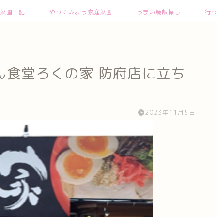
菜園日記
やってみよう家庭菜園
うまい焼飯探し
行
ん食堂ろくの家 防府店に立ち
2023年11月5日