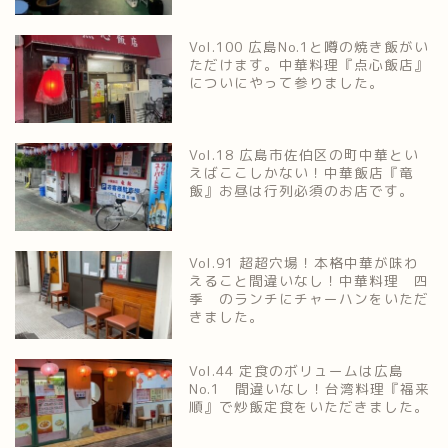
Vol.100 広島No.1と噂の焼き飯がい
ただけます。中華料理『点心飯店』
についにやって参りました。
Vol.18 広島市佐伯区の町中華とい
えばここしかない！中華飯店『竜
飯』お昼は行列必須のお店です。
Vol.91 超超穴場！本格中華が味わ
えること間違いなし！中華料理 四
季 のランチにチャーハンをいただ
きました。
Vol.44 定食のボリュームは広島
No.1 間違いなし！台湾料理『福来
順』で炒飯定食をいただきました。