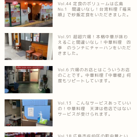
Vol.44 定食のボリュームは広島
No.1 間違いなし！台湾料理『福来
順』で炒飯定食をいただきました。
Vol.91 超超穴場！本格中華が味わ
えること間違いなし！中華料理 四
季 のランチにチャーハンをいただ
きました。
Vol.6 穴場のお店とはこういうお店
のことです。中華料理『中華楼』何
度もリピートしています。
Vol.13 こんなサービスあっていい
の！中華料理 天津は他店ではない
サービスが受けられます。
Vol.18 広島市佐伯区の町中華とい