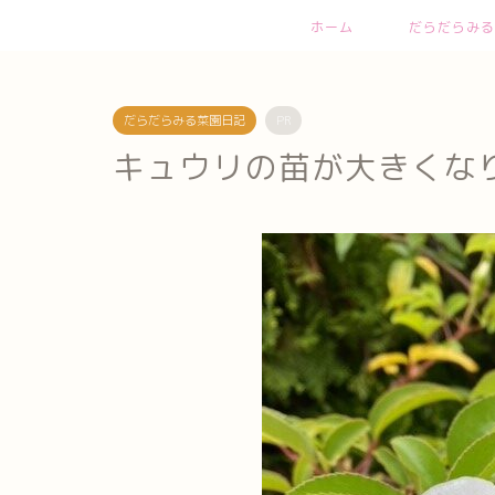
ホーム
だらだらみる
だらだらみる菜園日記
PR
キュウリの苗が大きくな