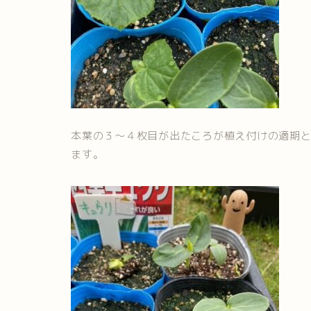
本葉の３～４枚目が出たころが植え付けの適期
ます。